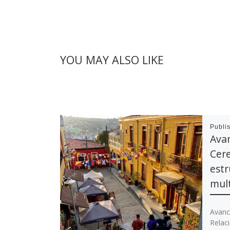
YOU MAY ALSO LIKE
Publi
Avan
Cere
estr
mult
Avanc
Relaci